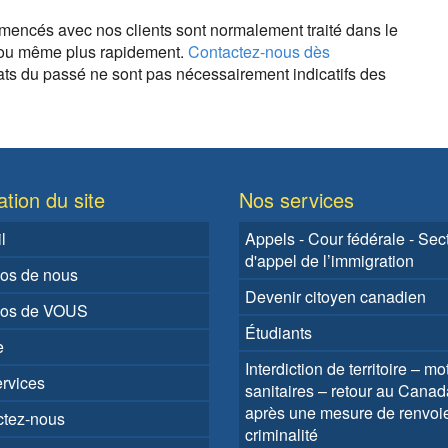
encés avec nos clients sont normalement traité dans le
 ou même plus rapidement.
Contactez-nous dès
tats du passé ne sont pas nécessairement indicatifs des
tion du site
Nos services
l
Appels - Cour fédérale - Sec
d'appel de l’immigration
os de nous
Devenir citoyen canadien
pos de VOUS
Étudiants
e
Interdiction de territoire – mot
rvices
sanitaires – retour au Canad
après une mesure de renvoi
ctez-nous
criminalité