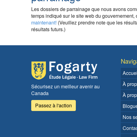
Les dossiers de parrainage que nous avons comm
temps indiqué sur le site web du gouvernement,
maintenant!
(Veuillez prendre note que les résul
résultats futurs.)
Naviga
Accuei
À prop
Sécurisez un meilleur avenir au
Canada
À pro
Passez à l'action
Blogu
Nos se
Conta